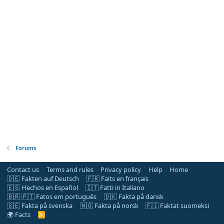
Forums
Contact us
Terms and rules
Privacy policy
Help
Home
🇩🇪 Fakten auf Deutsch
🇫🇷 Faits en français
🇪🇸 Hechos en Español
🇮🇹 Fatti in Italiano
🇧🇷 🇵🇹 Fatos em português
🇩🇰 Fakta på dansk
🇸🇪 Fakta på svenska
🇳🇴 Fakta på norsk
🇫🇮 Faktat suomeksi
🌍 Facts
R
S