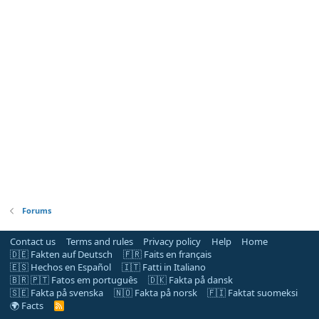
Forums
Contact us
Terms and rules
Privacy policy
Help
Home
🇩🇪 Fakten auf Deutsch
🇫🇷 Faits en français
🇪🇸 Hechos en Español
🇮🇹 Fatti in Italiano
🇧🇷 🇵🇹 Fatos em português
🇩🇰 Fakta på dansk
🇸🇪 Fakta på svenska
🇳🇴 Fakta på norsk
🇫🇮 Faktat suomeksi
🌍 Facts
R
S