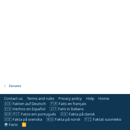
Forums
Contact us
Terms and rules
Privacy policy
Help
Home
🇩🇪 Fakten auf Deutsch
🇫🇷 Faits en français
🇪🇸 Hechos en Español
🇮🇹 Fatti in Italiano
🇧🇷 🇵🇹 Fatos em português
🇩🇰 Fakta på dansk
🇸🇪 Fakta på svenska
🇳🇴 Fakta på norsk
🇫🇮 Faktat suomeksi
🌍 Facts
R
S