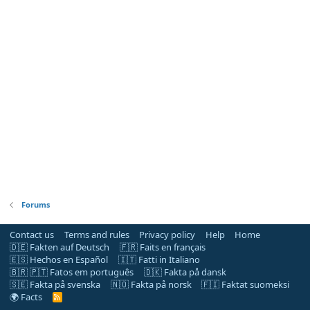
Forums
Contact us
Terms and rules
Privacy policy
Help
Home
🇩🇪 Fakten auf Deutsch
🇫🇷 Faits en français
🇪🇸 Hechos en Español
🇮🇹 Fatti in Italiano
🇧🇷 🇵🇹 Fatos em português
🇩🇰 Fakta på dansk
🇸🇪 Fakta på svenska
🇳🇴 Fakta på norsk
🇫🇮 Faktat suomeksi
🌍 Facts
R
S