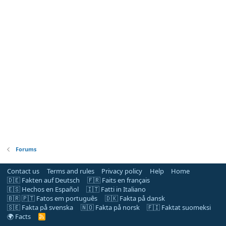
Forums
Contact us
Terms and rules
Privacy policy
Help
Home
🇩🇪 Fakten auf Deutsch
🇫🇷 Faits en français
🇪🇸 Hechos en Español
🇮🇹 Fatti in Italiano
🇧🇷 🇵🇹 Fatos em português
🇩🇰 Fakta på dansk
🇸🇪 Fakta på svenska
🇳🇴 Fakta på norsk
🇫🇮 Faktat suomeksi
🌍 Facts
R
S