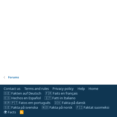
Forums
Contact us
Terms and rules
Privacy policy
Help
Home
🇩🇪 Fakten auf Deutsch
🇫🇷 Faits en français
🇪🇸 Hechos en Español
🇮🇹 Fatti in Italiano
🇧🇷 🇵🇹 Fatos em português
🇩🇰 Fakta på dansk
🇸🇪 Fakta på svenska
🇳🇴 Fakta på norsk
🇫🇮 Faktat suomeksi
🌍 Facts
R
S