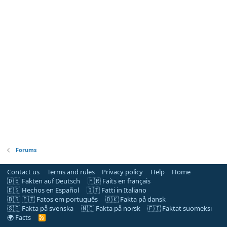
Forums
Contact us
Terms and rules
Privacy policy
Help
Home
🇩🇪 Fakten auf Deutsch
🇫🇷 Faits en français
🇪🇸 Hechos en Español
🇮🇹 Fatti in Italiano
🇧🇷 🇵🇹 Fatos em português
🇩🇰 Fakta på dansk
🇸🇪 Fakta på svenska
🇳🇴 Fakta på norsk
🇫🇮 Faktat suomeksi
🌍 Facts
R
S