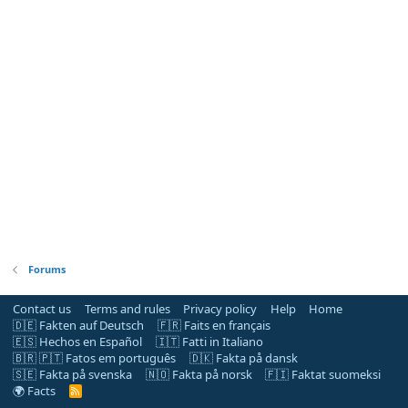
Forums
Contact us
Terms and rules
Privacy policy
Help
Home
🇩🇪 Fakten auf Deutsch
🇫🇷 Faits en français
🇪🇸 Hechos en Español
🇮🇹 Fatti in Italiano
🇧🇷 🇵🇹 Fatos em português
🇩🇰 Fakta på dansk
🇸🇪 Fakta på svenska
🇳🇴 Fakta på norsk
🇫🇮 Faktat suomeksi
🌍 Facts
R
S