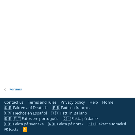
Forums
Contact us
Terms and rules
Privacy policy
Help
Home
🇩🇪 Fakten auf Deutsch
🇫🇷 Faits en français
🇪🇸 Hechos en Español
🇮🇹 Fatti in Italiano
🇧🇷 🇵🇹 Fatos em português
🇩🇰 Fakta på dansk
🇸🇪 Fakta på svenska
🇳🇴 Fakta på norsk
🇫🇮 Faktat suomeksi
🌍 Facts
R
S