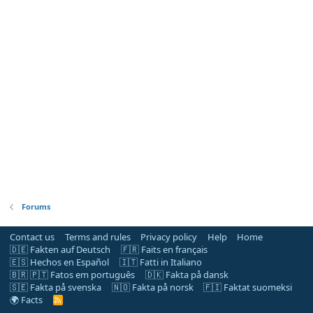
Forums
Contact us
Terms and rules
Privacy policy
Help
Home
🇩🇪 Fakten auf Deutsch
🇫🇷 Faits en français
🇪🇸 Hechos en Español
🇮🇹 Fatti in Italiano
🇧🇷 🇵🇹 Fatos em português
🇩🇰 Fakta på dansk
🇸🇪 Fakta på svenska
🇳🇴 Fakta på norsk
🇫🇮 Faktat suomeksi
🌍 Facts
R
S