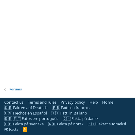
Forums
Contact us
Terms and rules
Privacy policy
Help
Home
🇩🇪 Fakten auf Deutsch
🇫🇷 Faits en français
🇪🇸 Hechos en Español
🇮🇹 Fatti in Italiano
🇧🇷 🇵🇹 Fatos em português
🇩🇰 Fakta på dansk
🇸🇪 Fakta på svenska
🇳🇴 Fakta på norsk
🇫🇮 Faktat suomeksi
🌍 Facts
R
S