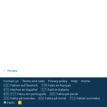
Forums
Contact us
Terms and rules
Privacy policy
Help
Home
🇩🇪 Fakten auf Deutsch
🇫🇷 Faits en français
🇪🇸 Hechos en Español
🇮🇹 Fatti in Italiano
🇧🇷 🇵🇹 Fatos em português
🇩🇰 Fakta på dansk
🇸🇪 Fakta på svenska
🇳🇴 Fakta på norsk
🇫🇮 Faktat suomeksi
🌍 Facts
R
S