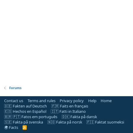
Forums
Contact us
Terms and rules
Privacy policy
Help
Home
🇩🇪 Fakten auf Deutsch
🇫🇷 Faits en français
🇪🇸 Hechos en Español
🇮🇹 Fatti in Italiano
🇧🇷 🇵🇹 Fatos em português
🇩🇰 Fakta på dansk
🇸🇪 Fakta på svenska
🇳🇴 Fakta på norsk
🇫🇮 Faktat suomeksi
🌍 Facts
R
S