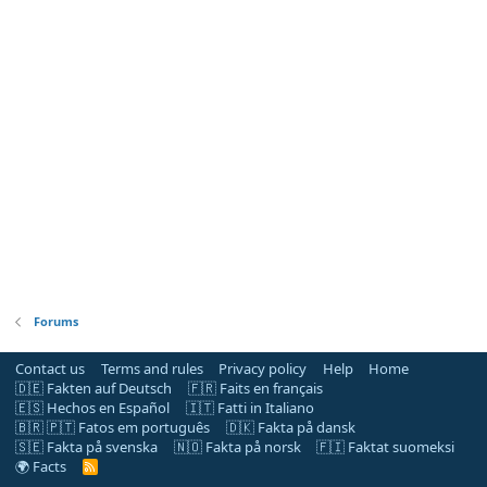
Forums
Contact us
Terms and rules
Privacy policy
Help
Home
🇩🇪 Fakten auf Deutsch
🇫🇷 Faits en français
🇪🇸 Hechos en Español
🇮🇹 Fatti in Italiano
🇧🇷 🇵🇹 Fatos em português
🇩🇰 Fakta på dansk
🇸🇪 Fakta på svenska
🇳🇴 Fakta på norsk
🇫🇮 Faktat suomeksi
🌍 Facts
R
S