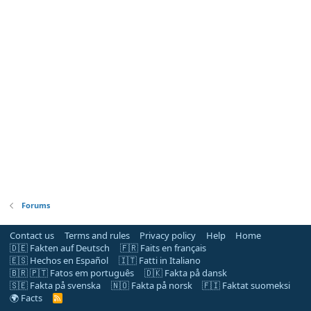
Forums
Contact us
Terms and rules
Privacy policy
Help
Home
🇩🇪 Fakten auf Deutsch
🇫🇷 Faits en français
🇪🇸 Hechos en Español
🇮🇹 Fatti in Italiano
🇧🇷 🇵🇹 Fatos em português
🇩🇰 Fakta på dansk
🇸🇪 Fakta på svenska
🇳🇴 Fakta på norsk
🇫🇮 Faktat suomeksi
🌍 Facts
R
S