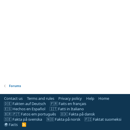
Forums
Contact us
Terms and rules
Privacy policy
Help
Home
🇩🇪 Fakten auf Deutsch
🇫🇷 Faits en français
🇪🇸 Hechos en Español
🇮🇹 Fatti in Italiano
🇧🇷 🇵🇹 Fatos em português
🇩🇰 Fakta på dansk
🇸🇪 Fakta på svenska
🇳🇴 Fakta på norsk
🇫🇮 Faktat suomeksi
🌍 Facts
R
S