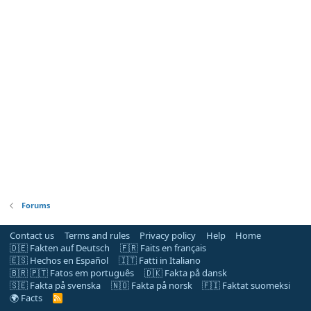
Forums
Contact us
Terms and rules
Privacy policy
Help
Home
🇩🇪 Fakten auf Deutsch
🇫🇷 Faits en français
🇪🇸 Hechos en Español
🇮🇹 Fatti in Italiano
🇧🇷 🇵🇹 Fatos em português
🇩🇰 Fakta på dansk
🇸🇪 Fakta på svenska
🇳🇴 Fakta på norsk
🇫🇮 Faktat suomeksi
🌍 Facts
R
S