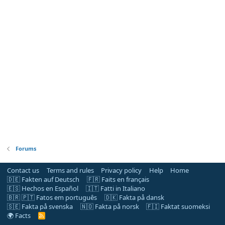
Forums
Contact us
Terms and rules
Privacy policy
Help
Home
🇩🇪 Fakten auf Deutsch
🇫🇷 Faits en français
🇪🇸 Hechos en Español
🇮🇹 Fatti in Italiano
🇧🇷 🇵🇹 Fatos em português
🇩🇰 Fakta på dansk
🇸🇪 Fakta på svenska
🇳🇴 Fakta på norsk
🇫🇮 Faktat suomeksi
🌍 Facts
R
S