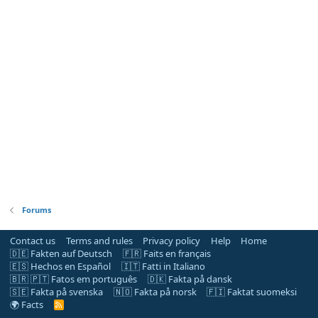
Forums
Contact us
Terms and rules
Privacy policy
Help
Home
🇩🇪 Fakten auf Deutsch
🇫🇷 Faits en français
🇪🇸 Hechos en Español
🇮🇹 Fatti in Italiano
🇧🇷 🇵🇹 Fatos em português
🇩🇰 Fakta på dansk
🇸🇪 Fakta på svenska
🇳🇴 Fakta på norsk
🇫🇮 Faktat suomeksi
🌍 Facts
R
S