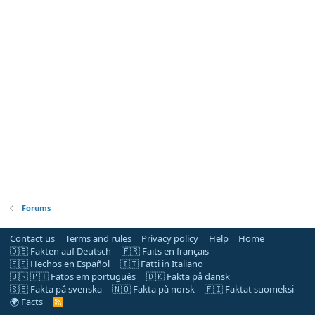
Forums
Contact us
Terms and rules
Privacy policy
Help
Home
🇩🇪 Fakten auf Deutsch
🇫🇷 Faits en français
🇪🇸 Hechos en Español
🇮🇹 Fatti in Italiano
🇧🇷 🇵🇹 Fatos em português
🇩🇰 Fakta på dansk
🇸🇪 Fakta på svenska
🇳🇴 Fakta på norsk
🇫🇮 Faktat suomeksi
🌍 Facts
R
S