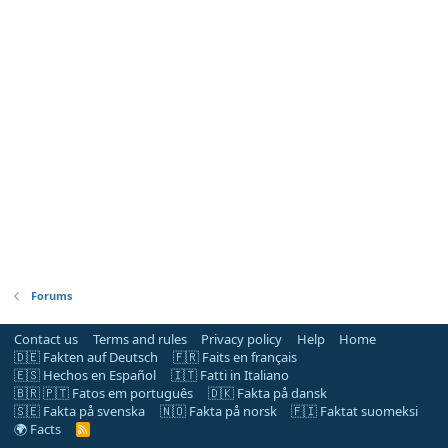
Forums
Contact us
Terms and rules
Privacy policy
Help
Home
🇩🇪 Fakten auf Deutsch
🇫🇷 Faits en français
🇪🇸 Hechos en Español
🇮🇹 Fatti in Italiano
🇧🇷 🇵🇹 Fatos em português
🇩🇰 Fakta på dansk
🇸🇪 Fakta på svenska
🇳🇴 Fakta på norsk
🇫🇮 Faktat suomeksi
🌍 Facts
R
S