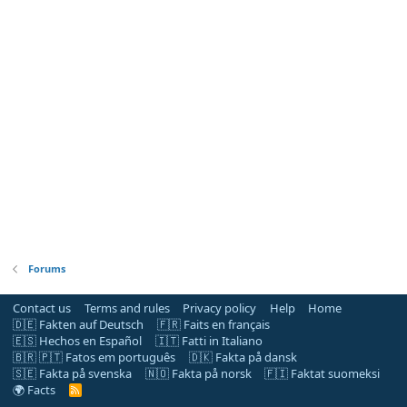
Forums
Contact us
Terms and rules
Privacy policy
Help
Home
🇩🇪 Fakten auf Deutsch
🇫🇷 Faits en français
🇪🇸 Hechos en Español
🇮🇹 Fatti in Italiano
🇧🇷 🇵🇹 Fatos em português
🇩🇰 Fakta på dansk
🇸🇪 Fakta på svenska
🇳🇴 Fakta på norsk
🇫🇮 Faktat suomeksi
🌍 Facts
R
S