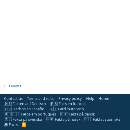
Forums
Contact us
Terms and rules
Privacy policy
Help
Home
🇩🇪 Fakten auf Deutsch
🇫🇷 Faits en français
🇪🇸 Hechos en Español
🇮🇹 Fatti in Italiano
🇧🇷 🇵🇹 Fatos em português
🇩🇰 Fakta på dansk
🇸🇪 Fakta på svenska
🇳🇴 Fakta på norsk
🇫🇮 Faktat suomeksi
🌍 Facts
R
S