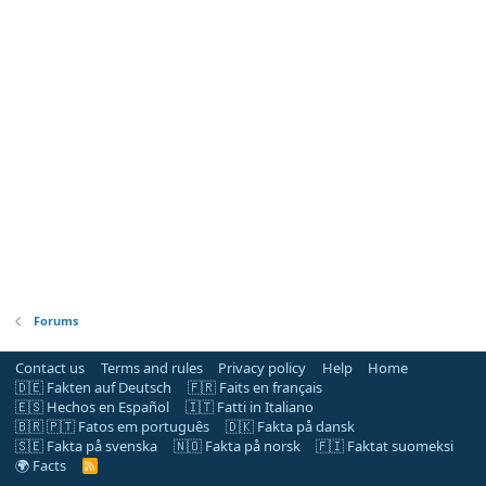
Forums
Contact us
Terms and rules
Privacy policy
Help
Home
🇩🇪 Fakten auf Deutsch
🇫🇷 Faits en français
🇪🇸 Hechos en Español
🇮🇹 Fatti in Italiano
🇧🇷 🇵🇹 Fatos em português
🇩🇰 Fakta på dansk
🇸🇪 Fakta på svenska
🇳🇴 Fakta på norsk
🇫🇮 Faktat suomeksi
🌍 Facts
R
S