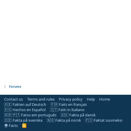
Forums
Contact us
Terms and rules
Privacy policy
Help
Home
🇩🇪 Fakten auf Deutsch
🇫🇷 Faits en français
🇪🇸 Hechos en Español
🇮🇹 Fatti in Italiano
🇧🇷 🇵🇹 Fatos em português
🇩🇰 Fakta på dansk
🇸🇪 Fakta på svenska
🇳🇴 Fakta på norsk
🇫🇮 Faktat suomeksi
🌍 Facts
R
S