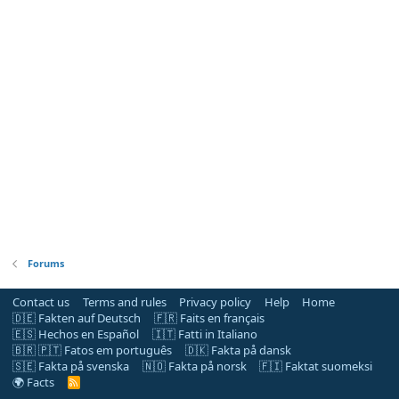
Forums
Contact us
Terms and rules
Privacy policy
Help
Home
🇩🇪 Fakten auf Deutsch
🇫🇷 Faits en français
🇪🇸 Hechos en Español
🇮🇹 Fatti in Italiano
🇧🇷 🇵🇹 Fatos em português
🇩🇰 Fakta på dansk
🇸🇪 Fakta på svenska
🇳🇴 Fakta på norsk
🇫🇮 Faktat suomeksi
🌍 Facts
R
S