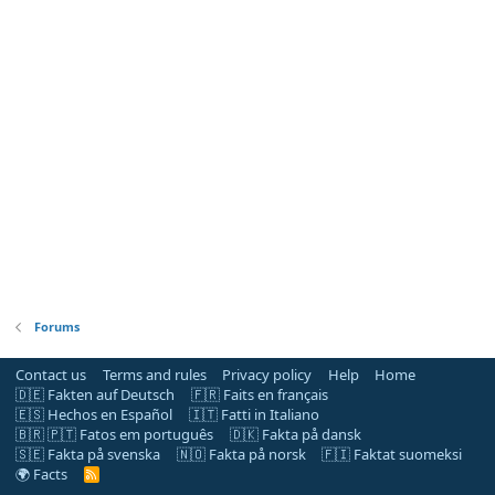
Forums
Contact us
Terms and rules
Privacy policy
Help
Home
🇩🇪 Fakten auf Deutsch
🇫🇷 Faits en français
🇪🇸 Hechos en Español
🇮🇹 Fatti in Italiano
🇧🇷 🇵🇹 Fatos em português
🇩🇰 Fakta på dansk
🇸🇪 Fakta på svenska
🇳🇴 Fakta på norsk
🇫🇮 Faktat suomeksi
🌍 Facts
R
S