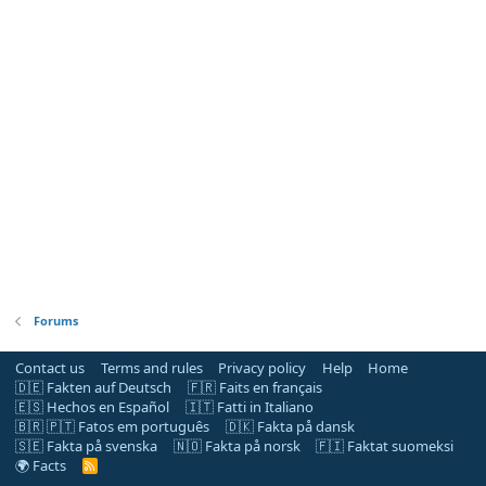
Forums
Contact us
Terms and rules
Privacy policy
Help
Home
🇩🇪 Fakten auf Deutsch
🇫🇷 Faits en français
🇪🇸 Hechos en Español
🇮🇹 Fatti in Italiano
🇧🇷 🇵🇹 Fatos em português
🇩🇰 Fakta på dansk
🇸🇪 Fakta på svenska
🇳🇴 Fakta på norsk
🇫🇮 Faktat suomeksi
🌍 Facts
R
S