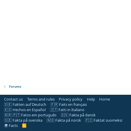
Forums
Contact us
Terms and rules
Privacy policy
Help
Home
🇩🇪 Fakten auf Deutsch
🇫🇷 Faits en français
🇪🇸 Hechos en Español
🇮🇹 Fatti in Italiano
🇧🇷 🇵🇹 Fatos em português
🇩🇰 Fakta på dansk
🇸🇪 Fakta på svenska
🇳🇴 Fakta på norsk
🇫🇮 Faktat suomeksi
🌍 Facts
R
S