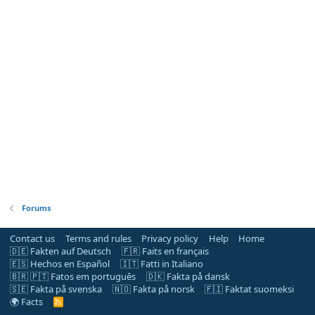
Forums
Contact us
Terms and rules
Privacy policy
Help
Home
🇩🇪 Fakten auf Deutsch
🇫🇷 Faits en français
🇪🇸 Hechos en Español
🇮🇹 Fatti in Italiano
🇧🇷 🇵🇹 Fatos em português
🇩🇰 Fakta på dansk
🇸🇪 Fakta på svenska
🇳🇴 Fakta på norsk
🇫🇮 Faktat suomeksi
🌍 Facts
R
S