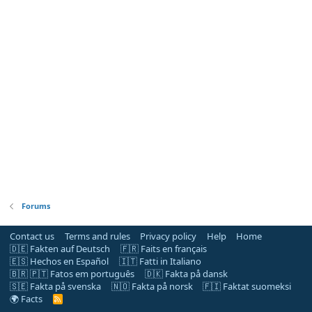
Forums
Contact us
Terms and rules
Privacy policy
Help
Home
🇩🇪 Fakten auf Deutsch
🇫🇷 Faits en français
🇪🇸 Hechos en Español
🇮🇹 Fatti in Italiano
🇧🇷 🇵🇹 Fatos em português
🇩🇰 Fakta på dansk
🇸🇪 Fakta på svenska
🇳🇴 Fakta på norsk
🇫🇮 Faktat suomeksi
🌍 Facts
R
S