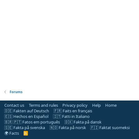
Forums
Contact us
Terms and rules
Privacy policy
Help
Home
🇩🇪 Fakten auf Deutsch
🇫🇷 Faits en français
🇪🇸 Hechos en Español
🇮🇹 Fatti in Italiano
🇧🇷 🇵🇹 Fatos em português
🇩🇰 Fakta på dansk
🇸🇪 Fakta på svenska
🇳🇴 Fakta på norsk
🇫🇮 Faktat suomeksi
🌍 Facts
R
S