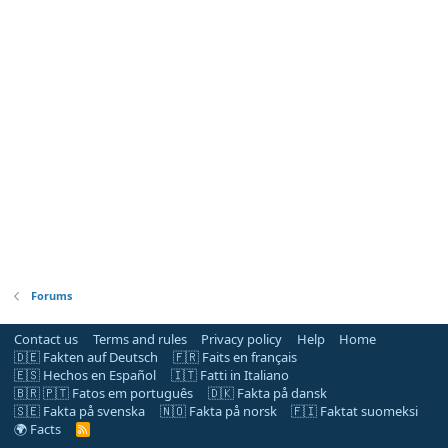
Forums
Contact us
Terms and rules
Privacy policy
Help
Home
🇩🇪 Fakten auf Deutsch
🇫🇷 Faits en français
🇪🇸 Hechos en Español
🇮🇹 Fatti in Italiano
🇧🇷 🇵🇹 Fatos em português
🇩🇰 Fakta på dansk
🇸🇪 Fakta på svenska
🇳🇴 Fakta på norsk
🇫🇮 Faktat suomeksi
🌍 Facts
R
S