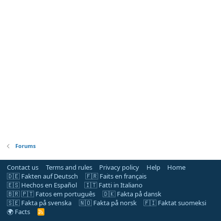
Forums
Contact us
Terms and rules
Privacy policy
Help
Home
🇩🇪 Fakten auf Deutsch
🇫🇷 Faits en français
🇪🇸 Hechos en Español
🇮🇹 Fatti in Italiano
🇧🇷 🇵🇹 Fatos em português
🇩🇰 Fakta på dansk
🇸🇪 Fakta på svenska
🇳🇴 Fakta på norsk
🇫🇮 Faktat suomeksi
🌍 Facts
R
S