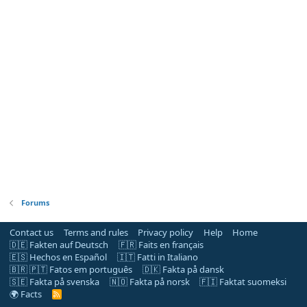
Forums
Contact us
Terms and rules
Privacy policy
Help
Home
🇩🇪 Fakten auf Deutsch
🇫🇷 Faits en français
🇪🇸 Hechos en Español
🇮🇹 Fatti in Italiano
🇧🇷 🇵🇹 Fatos em português
🇩🇰 Fakta på dansk
🇸🇪 Fakta på svenska
🇳🇴 Fakta på norsk
🇫🇮 Faktat suomeksi
🌍 Facts
R
S