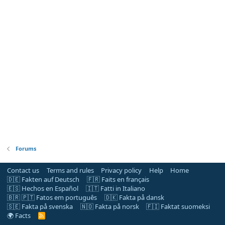
Forums
Contact us
Terms and rules
Privacy policy
Help
Home
🇩🇪 Fakten auf Deutsch
🇫🇷 Faits en français
🇪🇸 Hechos en Español
🇮🇹 Fatti in Italiano
🇧🇷 🇵🇹 Fatos em português
🇩🇰 Fakta på dansk
🇸🇪 Fakta på svenska
🇳🇴 Fakta på norsk
🇫🇮 Faktat suomeksi
🌍 Facts
R
S