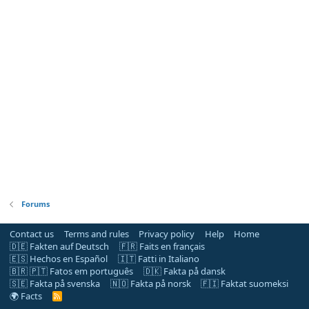
Forums
Contact us
Terms and rules
Privacy policy
Help
Home
🇩🇪 Fakten auf Deutsch
🇫🇷 Faits en français
🇪🇸 Hechos en Español
🇮🇹 Fatti in Italiano
🇧🇷 🇵🇹 Fatos em português
🇩🇰 Fakta på dansk
🇸🇪 Fakta på svenska
🇳🇴 Fakta på norsk
🇫🇮 Faktat suomeksi
🌍 Facts
R
S