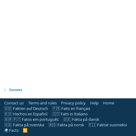
Forums
Contact us
Terms and rules
Privacy policy
Help
Home
🇩🇪 Fakten auf Deutsch
🇫🇷 Faits en français
🇪🇸 Hechos en Español
🇮🇹 Fatti in Italiano
🇧🇷 🇵🇹 Fatos em português
🇩🇰 Fakta på dansk
🇸🇪 Fakta på svenska
🇳🇴 Fakta på norsk
🇫🇮 Faktat suomeksi
🌍 Facts
R
S