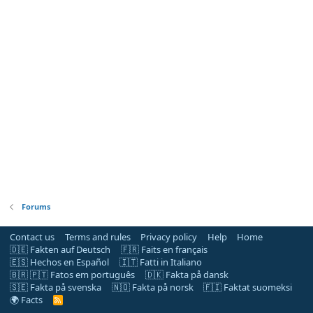
Forums
Contact us
Terms and rules
Privacy policy
Help
Home
🇩🇪 Fakten auf Deutsch
🇫🇷 Faits en français
🇪🇸 Hechos en Español
🇮🇹 Fatti in Italiano
🇧🇷 🇵🇹 Fatos em português
🇩🇰 Fakta på dansk
🇸🇪 Fakta på svenska
🇳🇴 Fakta på norsk
🇫🇮 Faktat suomeksi
🌍 Facts
R
S