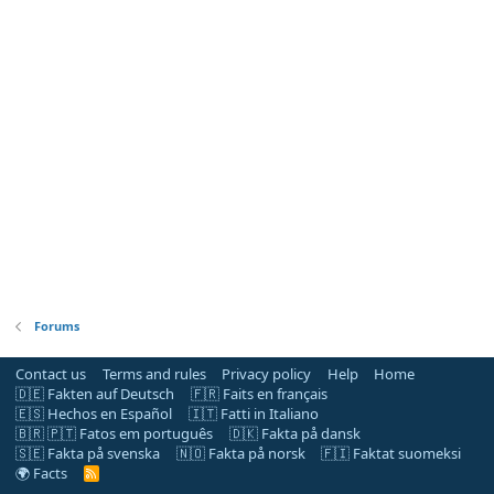
Forums
Contact us
Terms and rules
Privacy policy
Help
Home
🇩🇪 Fakten auf Deutsch
🇫🇷 Faits en français
🇪🇸 Hechos en Español
🇮🇹 Fatti in Italiano
🇧🇷 🇵🇹 Fatos em português
🇩🇰 Fakta på dansk
🇸🇪 Fakta på svenska
🇳🇴 Fakta på norsk
🇫🇮 Faktat suomeksi
🌍 Facts
R
S