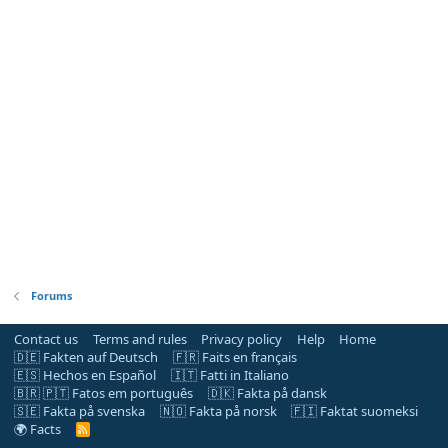
Forums
Contact us
Terms and rules
Privacy policy
Help
Home
🇩🇪 Fakten auf Deutsch
🇫🇷 Faits en français
🇪🇸 Hechos en Español
🇮🇹 Fatti in Italiano
🇧🇷 🇵🇹 Fatos em português
🇩🇰 Fakta på dansk
🇸🇪 Fakta på svenska
🇳🇴 Fakta på norsk
🇫🇮 Faktat suomeksi
🌍 Facts
R
S