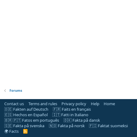
Forums
Contact us
Terms and rules
Privacy policy
Help
Home
🇩🇪 Fakten auf Deutsch
🇫🇷 Faits en français
🇪🇸 Hechos en Español
🇮🇹 Fatti in Italiano
🇧🇷 🇵🇹 Fatos em português
🇩🇰 Fakta på dansk
🇸🇪 Fakta på svenska
🇳🇴 Fakta på norsk
🇫🇮 Faktat suomeksi
🌍 Facts
R
S