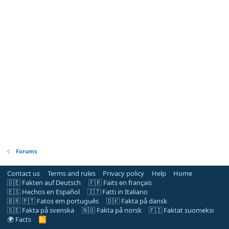
Forums
Contact us
Terms and rules
Privacy policy
Help
Home
🇩🇪 Fakten auf Deutsch
🇫🇷 Faits en français
🇪🇸 Hechos en Español
🇮🇹 Fatti in Italiano
🇧🇷 🇵🇹 Fatos em português
🇩🇰 Fakta på dansk
🇸🇪 Fakta på svenska
🇳🇴 Fakta på norsk
🇫🇮 Faktat suomeksi
🌍 Facts
R
S