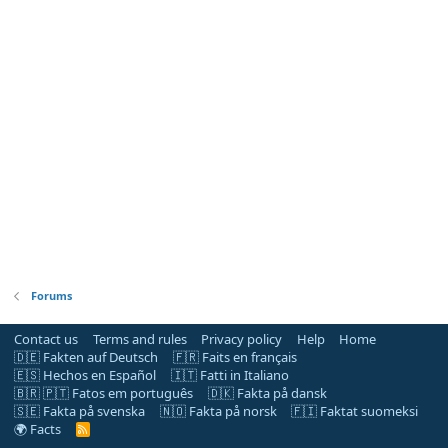
Forums
Contact us
Terms and rules
Privacy policy
Help
Home
🇩🇪 Fakten auf Deutsch
🇫🇷 Faits en français
🇪🇸 Hechos en Español
🇮🇹 Fatti in Italiano
🇧🇷 🇵🇹 Fatos em português
🇩🇰 Fakta på dansk
🇸🇪 Fakta på svenska
🇳🇴 Fakta på norsk
🇫🇮 Faktat suomeksi
🌍 Facts
R
S