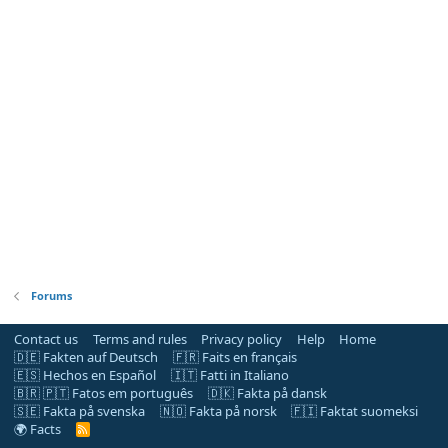
Forums
Contact us
Terms and rules
Privacy policy
Help
Home
🇩🇪 Fakten auf Deutsch
🇫🇷 Faits en français
🇪🇸 Hechos en Español
🇮🇹 Fatti in Italiano
🇧🇷 🇵🇹 Fatos em português
🇩🇰 Fakta på dansk
🇸🇪 Fakta på svenska
🇳🇴 Fakta på norsk
🇫🇮 Faktat suomeksi
🌍 Facts
R
S