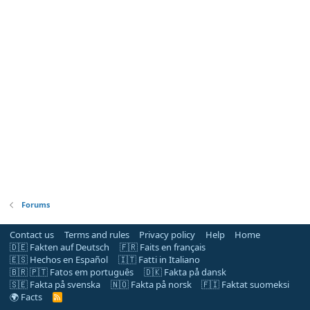
Forums
Contact us
Terms and rules
Privacy policy
Help
Home
🇩🇪 Fakten auf Deutsch
🇫🇷 Faits en français
🇪🇸 Hechos en Español
🇮🇹 Fatti in Italiano
🇧🇷 🇵🇹 Fatos em português
🇩🇰 Fakta på dansk
🇸🇪 Fakta på svenska
🇳🇴 Fakta på norsk
🇫🇮 Faktat suomeksi
🌍 Facts
R
S