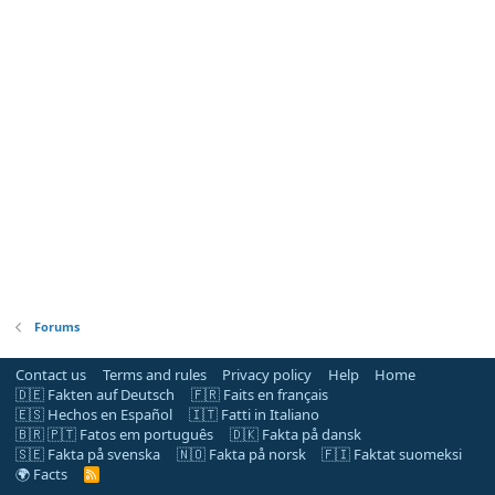
Forums
Contact us
Terms and rules
Privacy policy
Help
Home
🇩🇪 Fakten auf Deutsch
🇫🇷 Faits en français
🇪🇸 Hechos en Español
🇮🇹 Fatti in Italiano
🇧🇷 🇵🇹 Fatos em português
🇩🇰 Fakta på dansk
🇸🇪 Fakta på svenska
🇳🇴 Fakta på norsk
🇫🇮 Faktat suomeksi
🌍 Facts
R
S