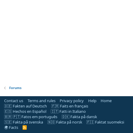
Forums
Contact us
Terms and rules
Privacy policy
Help
Home
🇩🇪 Fakten auf Deutsch
🇫🇷 Faits en français
🇪🇸 Hechos en Español
🇮🇹 Fatti in Italiano
🇧🇷 🇵🇹 Fatos em português
🇩🇰 Fakta på dansk
🇸🇪 Fakta på svenska
🇳🇴 Fakta på norsk
🇫🇮 Faktat suomeksi
🌍 Facts
R
S