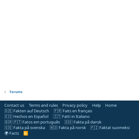
Forums
Contact us
Terms and rules
Privacy policy
Help
Home
🇩🇪 Fakten auf Deutsch
🇫🇷 Faits en français
🇪🇸 Hechos en Español
🇮🇹 Fatti in Italiano
🇧🇷 🇵🇹 Fatos em português
🇩🇰 Fakta på dansk
🇸🇪 Fakta på svenska
🇳🇴 Fakta på norsk
🇫🇮 Faktat suomeksi
🌍 Facts
R
S