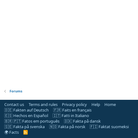
Forums
Contact us
Terms and rules
Privacy policy
Help
Home
🇩🇪 Fakten auf Deutsch
🇫🇷 Faits en français
🇪🇸 Hechos en Español
🇮🇹 Fatti in Italiano
🇧🇷 🇵🇹 Fatos em português
🇩🇰 Fakta på dansk
🇸🇪 Fakta på svenska
🇳🇴 Fakta på norsk
🇫🇮 Faktat suomeksi
🌍 Facts
R
S